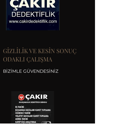
GİZLİLİK VE KESİN SONUÇ
ODAKLI ÇALIŞMA
BİZİMLE GÜVENDESİNİZ