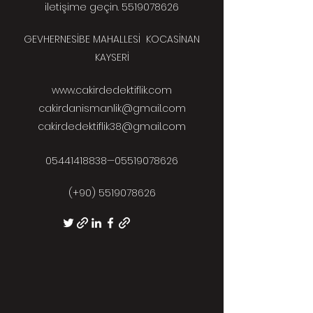
iletişime geçin.
5519078626
GEVHERNESİBE MAHALLESİ KOCASİNAN
KAYSERİ
www.cakirdedektiflik.com
cakirdanismanlik@gmail.com
cakirdedektiflik38@gmail.com
05441418838
—05519078626
(+90)
5519078626