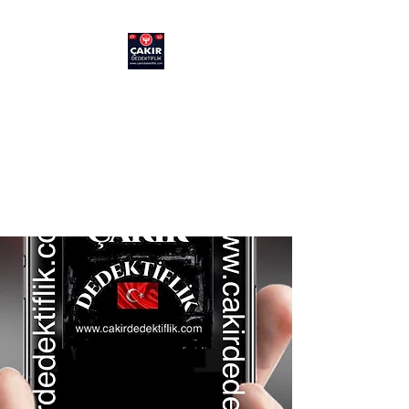
ÇAKIR DEDEKTİFLİK
Doğru adımı atmanıza
yardımcı oluyoruz
HAYATINIZDA ŞÜPHEYE YER
KALMASIN.