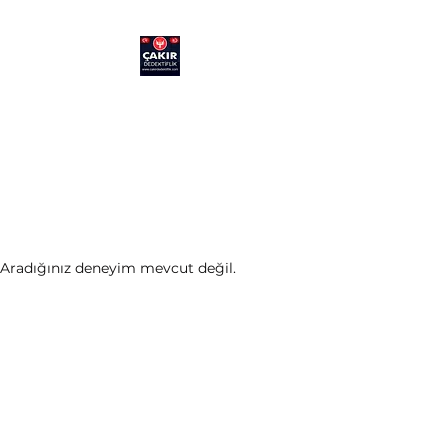
ÇAKIR DEDEKTİFLİK
Doğru adımı atmanıza
yardımcı oluyoruz
HAYATINIZDA ŞÜPHEYE YER
KALMASIN.
Aradığınız deneyim mevcut değil.